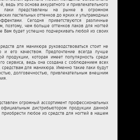
ей, ведь это основа аккуратного и привлекательного
е лаки представлены на рынке в огромном
еских пастельных оттенков до ярких и ультрамодных
ффектами. Сегодня приветствуются различные
, поэтому, чем больше оттенков лаков для ногтей
е Вам будет успешно подчеркивать любой из своих
средств для маникюра руководствоваться стоит не
но и его качеством. Предпочтение всегда лучше
ой продукции, которая имеет популярность среди
го сервиса, ведь она создана с соблюдением всех
 средствам для маникюра. Именно такие лаки будут
костью, долговечностью, привлекательным внешним
ния.
дставлен огромный ассортимент профессиональных
я официальным дистрибьютором продукции данной
 приобрести любое из средств для ногтей в нашем