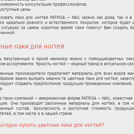
возможность консультации профессионалов;
доступные цены.
зовать лаки для ногтей PATRISA — NAIL можно как дома, так и в
ся идеально ровного и естественного покрытия, которое будет 
ситуации за самое короткое время лаки помогут Вам создать б
ченной.
ные лаки для ногтей
ть безупречный и яркий маникюр можно с помощьюцветных лако
ом ассортименте. Яркость ногтей — модный тренд в актуальном се
енные производители предлагают материалы для всех видов мани
бразия важно выбрать именно те цветные лаки для ногтей, качеств
следует отдавать предпочтение продукции проверенных компаний,
а.
з таких компаний — американская фирма PATRISA — NAIL, известна
ции. Она производит различные материалы для ногтей, в том ч
менный состав, безопасность и доступная стоимость продукц
телей, в том числе и в нашей стране.
выгодно купить цветные лаки для ногтей?