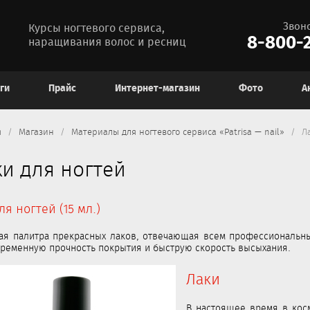
Звон
Курсы ногтевого сервиса,
8-800-2
наращивания волос и ресниц
ги
Прайс
Интернет-магазин
Фото
А
я
Магазин
Материалы для ногтевого сервиса «Patrisa — nail»
Л
и для ногтей
ля ногтей (15 мл.)
я палитра прекрасных лаков, отвечающая всем профессиональны
ременную прочность покрытия и быструю скорость высыхания.
Лаки
В настоящее время в кос