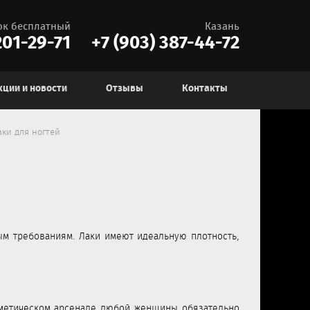
ок бесплатный
Казань
01-29-71
+7 (903) 387-44-72
кции и новости
Отзывы
Контакты
аки для ногтей
м требованиям. Лаки имеют идеальную плотность,
метическом арсенале любой женщины обязательно