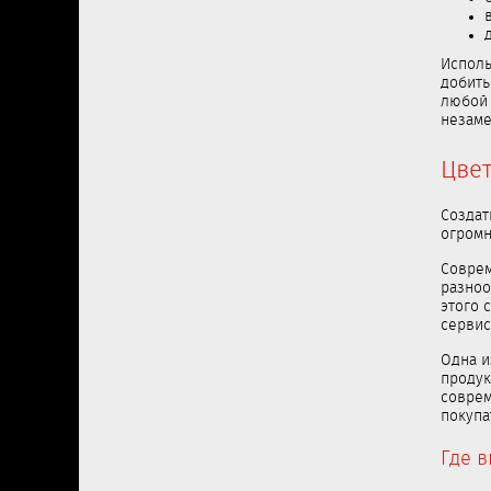
Исполь
добить
любой 
незаме
Цвет
Созда
огромн
Соврем
разноо
этого 
сервис
Одна и
продук
совре
покупа
Где 