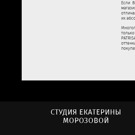
Если В
магази
отлича
их абс
Многол
только
PATRIS
оттен
покупа
СТУДИЯ ЕКАТЕРИНЫ
МОРОЗОВОЙ