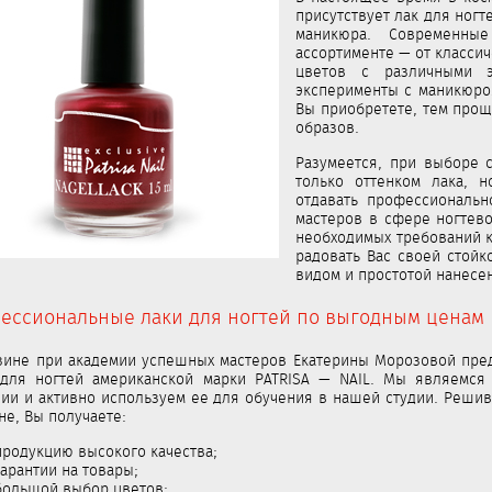
присутствует лак для ногт
маникюра. Современны
ассортименте — от классич
цветов с различными э
эксперименты с маникюром
Вы приобретете, тем прощ
образов.
Разумеется, при выборе 
только оттенком лака, 
отдавать профессиональн
мастеров в сфере ногтево
необходимых требований к
радовать Вас своей стой
видом и простотой нанесе
ессиональные лаки для ногтей по выгодным ценам
зине при академии успешных мастеров Екатерины Морозовой пре
 для ногтей американской марки PATRISA — NAIL. Мы являемс
ии и активно используем ее для обучения в нашей студии. Решив
не, Вы получаете:
продукцию высокого качества;
гарантии на товары;
большой выбор цветов;