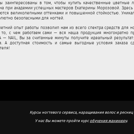
ы заинтересованы в том, чтобы купить качественные цветные л
на при академии успешных мастеров Екатерины Морозовой. Здесь 
ются великолепными оттенками и повышенной стойкостью. Уника
олютно безопасными для ногтей.
етний опыт работы позволил нам из всего спектра средств для н
 то, с чем работаем сами — вся наша продукция многократно п
A — NAIL, Вы за считанные минуты получите идеальный результа
ка. А доступная стоимость и самые выгодные условия заказа 
теля!
Курсы ногтевого сервиса, наращивания волос и ресниц
У нас Вы можете пройти курс
обучения маникюру
.