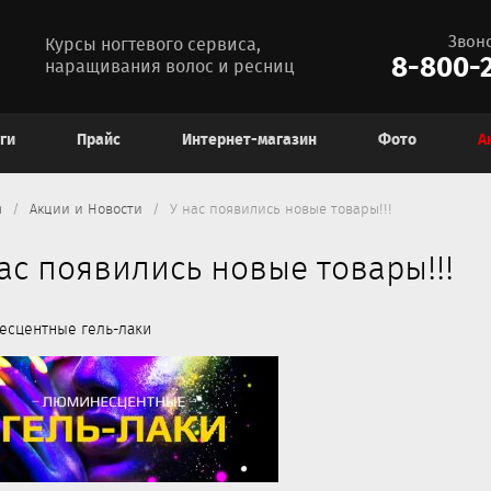
Звон
Курсы ногтевого сервиса,
8-800-2
наращивания волос и ресниц
ги
Прайс
Интернет-магазин
Фото
А
я
Акции и Новости
У нас появились новые товары!!!
ас появились новые товары!!!
сцентные гель-лаки