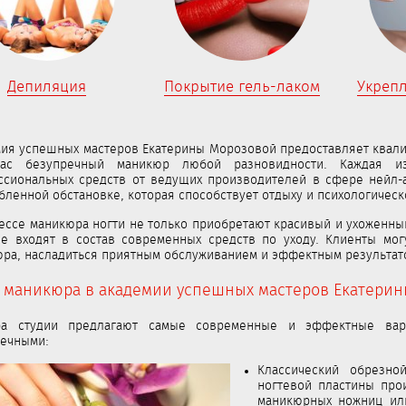
Депиляция
Покрытие гель-лаком
Укреп
ия успешных мастеров Екатерины Морозовой предоставляет квал
ас безупречный маникюр любой разновидности. Каждая из
сиональных средств от ведущих производителей в сфере нейл-а
бленной обстановке, которая способствует отдыху и психологическ
ессе маникюра ногти не только приобретают красивый и ухоженны
ые входят в состав современных средств по уходу. Клиенты мо
ра, насладиться приятным обслуживанием и эффектным результат
 маникюра в академии успешных мастеров Екатери
ра студии предлагают самые современные и эффектные вар
речными:
Классический обрезно
ногтевой пластины про
маникюрных ножниц или