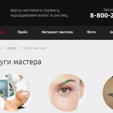
Звон
Курсы ногтевого сервиса,
8-800-2
наращивания волос и ресниц
ги
Прайс
Интернет-магазин
Фото
А
я
Услуги
Услуги мастера
уги мастера