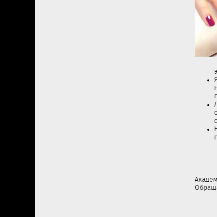
Академ
Обраща