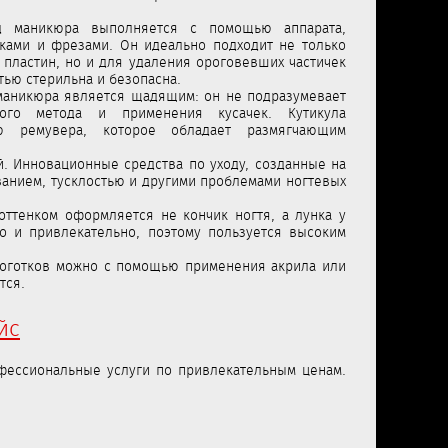
ид маникюра выполняется с помощью аппарата,
ками и фрезами. Он идеально подходит не только
 пластин, но и для удаления ороговевших частичек
тью стерильна и безопасна.
 маникюра является щадящим: он не подразумевает
ного метода и применения кусачек. Кутикула
ю ремувера, которое обладает размягчающим
. Инновационные средства по уходу, созданные на
ванием, тусклостью и другими проблемами ногтевых
оттенком оформляется не кончик ногтя, а лунка у
о и привлекательно, поэтому пользуется высоким
ноготков можно с помощью применения акрила или
тся.
йс
фессиональные услуги по привлекательным ценам.