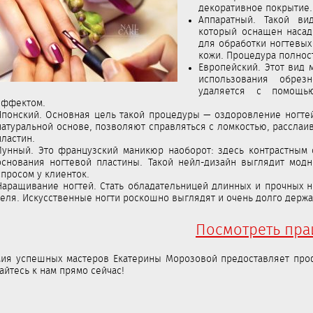
декоративное покрытие.
Аппаратный. Такой в
который оснащен насад
для обработки ногтевых
кожи. Процедура полнос
Европейский. Этот вид
использования обрез
удаляется с помощь
эффектом.
Японский. Основная цель такой процедуры — оздоровление ногтей
натуральной основе, позволяют справляться с ломкостью, расслаи
пластин.
Лунный. Это французский маникюр наоборот: здесь контрастным 
основания ногтевой пластины. Такой нейл-дизайн выглядит модн
спросом у клиенток.
Наращивание ногтей. Стать обладательницей длинных и прочных 
геля. Искусственные ногти роскошно выглядят и очень долго держа
Посмотреть пра
ия успешных мастеров Екатерины Морозовой предоставляет про
йтесь к нам прямо сейчас!