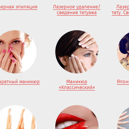
зерная эпиляция
Лазерное удаление/
Лазе
сведение татуажа
тату. С
аратный маникюр
Маникюр
Япон
«Классический»