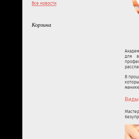
Все новости
Корзина
Академ
для в
профес
рассла
В проц
котор
маникю
Виды
Масте
безуп